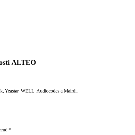
nosti ALTEO
ink, Yeastar, WELL, Audiocodes a Mairdi.
čené
*