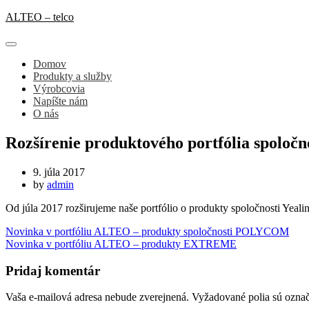
ALTEO – telco
Domov
Produkty a služby
Výrobcovia
Napíšte nám
O nás
Rozšírenie produktového portfólia spoloč
9. júla 2017
by
admin
Od júla 2017 rozširujeme naše portfólio o produkty spoločnosti Yeal
Navigácia
Novinka v portfóliu ALTEO – produkty spoločnosti POLYCOM
Novinka v portfóliu ALTEO – produkty EXTREME
v
článku
Pridaj komentár
Vaša e-mailová adresa nebude zverejnená.
Vyžadované polia sú ozna